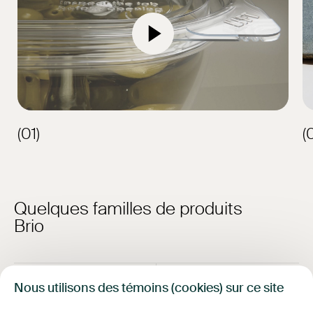
Nouvelles
FAQ
Contact
English
(01)
(
Quelques familles de produits
Brio
BRIO
Nous utilisons des témoins (cookies) sur ce site
Tamper-evident